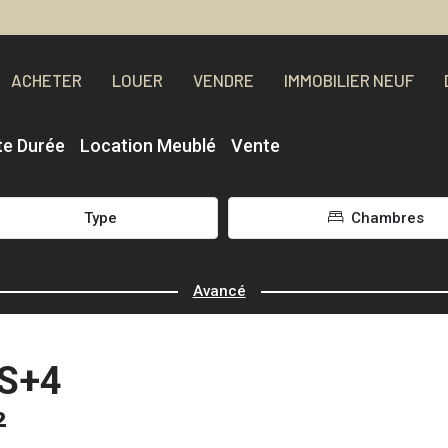
ACHETER
LOUER
VENDRE
IMMOBILIER NEUF
te Durée
Location Meublé
Vente
Type
Chambres
Avancé
 S+4
²