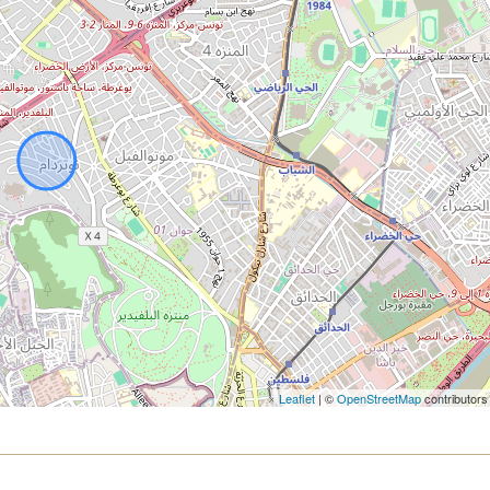
Leaflet
| ©
OpenStreetMap
contributors