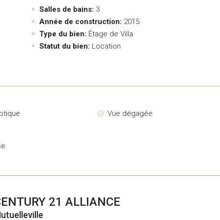
Salles de bains:
3
Année de construction:
2015
Type du bien:
Étage de Villa
Statut du bien:
Location
ptique
Vue dégagée
g
se
CENTURY 21 ALLIANCE
utuelleville