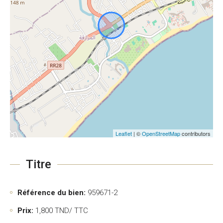
Leaflet
| ©
OpenStreetMap
contributors
Titre
Référence du bien:
959671-2
Prix:
1,800
TND/ TTC