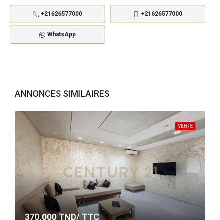
+21626577000
+21626577000
WhatsApp
ANNONCES SIMILAIRES
VENTE
370,000
TND/ TTC