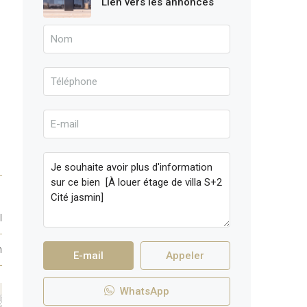
Lien vers les annonces
l
n
E-mail
Appeler
WhatsApp