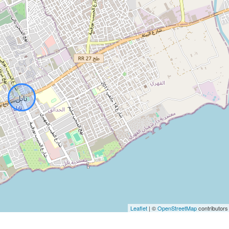
Leaflet
| ©
OpenStreetMap
contributors