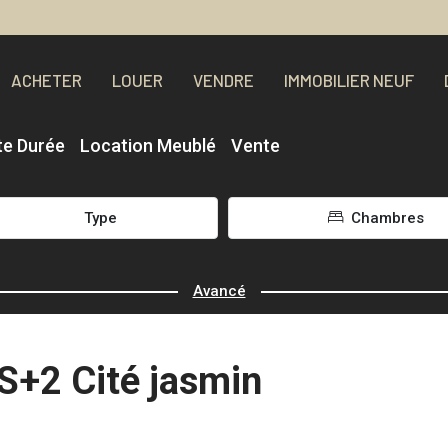
ACHETER
LOUER
VENDRE
IMMOBILIER NEUF
te Durée
Location Meublé
Vente
Type
Chambres
Avancé
 S+2 Cité jasmin