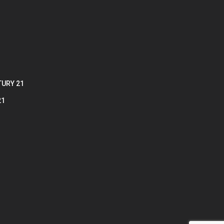
TURY 21
21