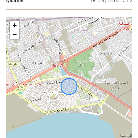
Quartier
Les berges du Lac 2
+
−