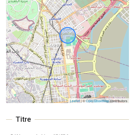
Leaflet
| ©
OpenStreetMap
contributors
Titre