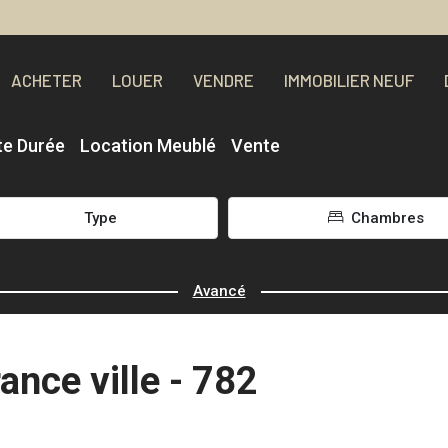
ACHETER
LOUER
VENDRE
IMMOBILIER NEUF
te Durée
Location Meublé
Vente
Type
Chambres
Avancé
ance ville - 782