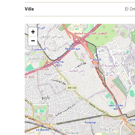
Ville
El O
+
−