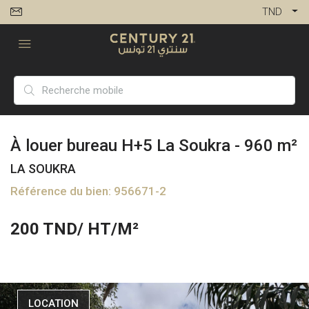
TND
À louer bureau H+5 La Soukra - 960 m²
LA SOUKRA
Référence du bien: 956671-2
200
TND/ HT/M²
LOCATION