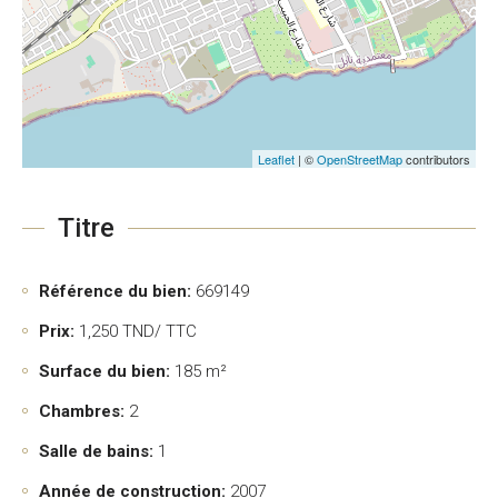
Leaflet
| ©
OpenStreetMap
contributors
Titre
Référence du bien:
669149
Prix:
1,250
TND/ TTC
Surface du bien:
185 m²
Chambres:
2
Salle de bains:
1
Année de construction:
2007