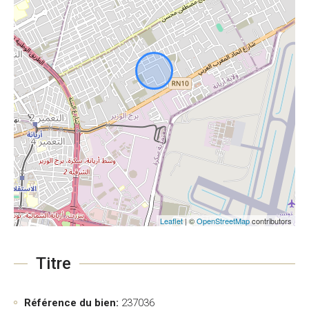
Leaflet
| ©
OpenStreetMap
contributors
Titre
Référence du bien:
237036