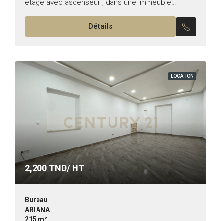
étage avec ascenseur , dans une immeuble
bureautique prés de toutes les commodités.
Détails
Superficie :80m² Il...
LOCATION
2,200
TND/ HT
Bureau
ARIANA
215 m²