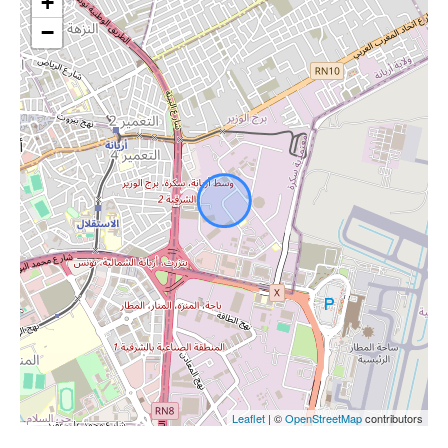
+
−
Leaflet
| ©
OpenStreetMap
contributors