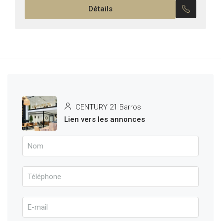
Détails
manger...
CENTURY 21 Barros
Lien vers les annonces