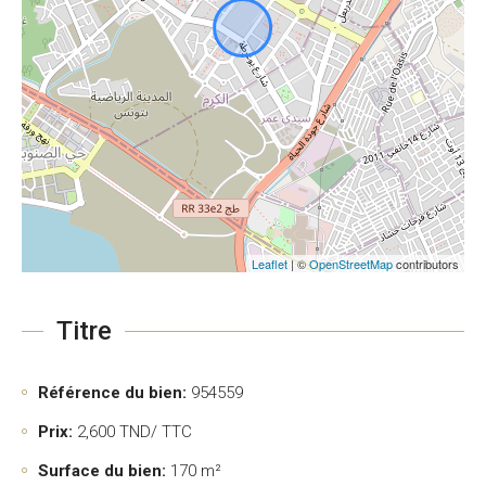
Leaflet
| ©
OpenStreetMap
contributors
Titre
Référence du bien:
954559
Prix:
2,600
TND/ TTC
Surface du bien:
170 m²