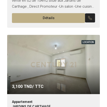
vente en s2 de 104m2 situé aux Jardins de
Carthage , Direct Promoteur -Un salon -Une cuisine
équipée -Une suite parentale -Une chambre...
Détails
LOCATION
3,100
TND/ TTC
Appartement
JARDINS DE CARTHAGE