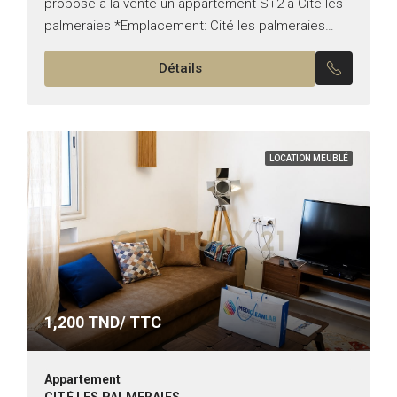
propose à la vente un appartement S+2 à Cité les
palmeraies *Emplacement: Cité les palmeraies
*Typologie: S+2 *État: vide Il est composé de: -Un
Détails
salon, une...
LOCATION MEUBLÉ
1,200
TND/ TTC
Appartement
CITÉ LES PALMERAIES