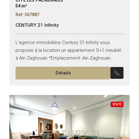
54 m²
Réf: 367887
CENTURY 21 Infinity
L’agence immobilière Century 21 Infinity vous
propose à la location un appartement S+1 meublé
à Ain Zaghouan *Emplacement: Ain Zaghouan
*Typologie: S+1 *État: Meublé Il est composé de: -
Détails
Un salon -Une cuisine...
VENTE