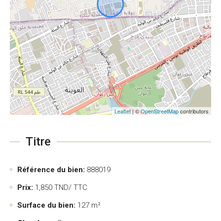
Leaflet
| ©
OpenStreetMap
contributors
Titre
Référence du bien:
888019
Prix:
1,850
TND/ TTC
Surface du bien:
127 m²