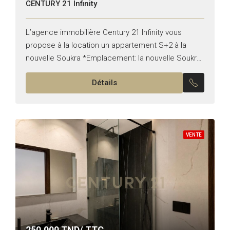
CENTURY 21 Infinity
L’agence immobilière Century 21 Infinity vous
propose à la location un appartement S+2 à la
nouvelle Soukra *Emplacement: la nouvelle Soukra
*Typologie: S+2 *Superficie: 124 m² *État: vide Il
Détails
est composé de:...
VENTE
250,000
TND/ TTC