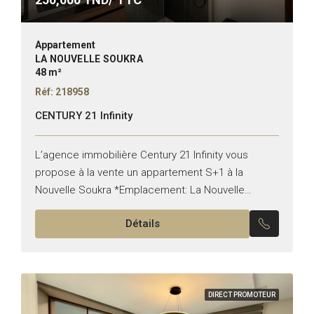
Appartement
LA NOUVELLE SOUKRA
48 m²
Réf: 218958
CENTURY 21 Infinity
L’agence immobilière Century 21 Infinity vous
propose à la vente un appartement S+1 à la
Nouvelle Soukra *Emplacement: La Nouvelle
Soukra *Typologie: S+1 *État: Meublé Il est
Détails
composé de: -Un salon avec...
DIRECT PROMOTEUR