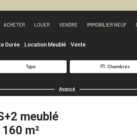
ACHETER
LOUER
VENDRE
IMMOBILIER NEUF
te Durée
Location Meublé
Vente
Type
Chambres
Avancé
 S+2 meublé
- 160 m²