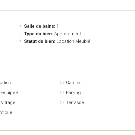
Salle de bains:
1
Type du bien:
Appartement
Statut du bien:
Location Meublé
sation
Gardien
e équipée
Parking
 Vitrage
Terrasse
ptique