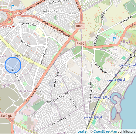
Leaflet
| ©
OpenStreetMap
contributors