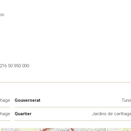
on.
+216 50 950 000
thage
Gouvernerat
Tuni
thage
Quartier
Jardins de carthag