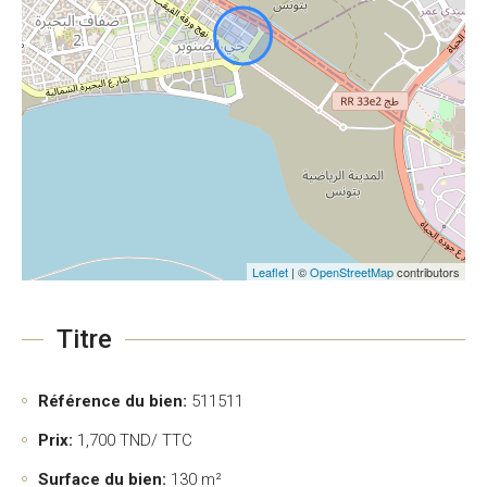
Leaflet
| ©
OpenStreetMap
contributors
Titre
Référence du bien:
511511
Prix:
1,700
TND/ TTC
Surface du bien:
130 m²