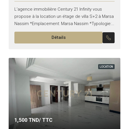
L’agence immobilière Century 21 Infinity vous
propose à la location un étage de villa S+2 à Marsa
Nassim *Emplacement: Marsa Nassim *Typologie:
S+2 *Superficie: 150m² *État: vide Il est composé
Détails
de: -Un...
LOCATION
1,500
TND/ TTC