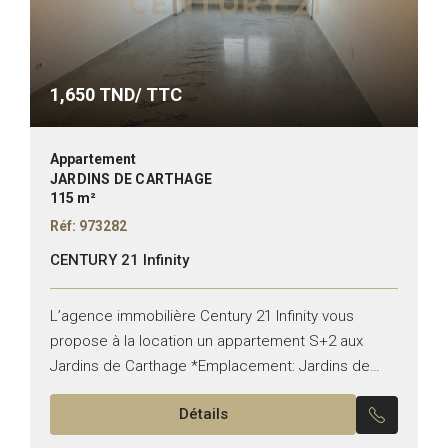
1,650
TND/ TTC
Appartement
JARDINS DE CARTHAGE
115 m²
Réf: 973282
CENTURY 21 Infinity
L’agence immobilière Century 21 Infinity vous
propose à la location un appartement S+2 aux
Jardins de Carthage *Emplacement: Jardins de
Carthage *Typologie: S+2 *État: vide Il est
Détails
composé de: -Un salon, une...