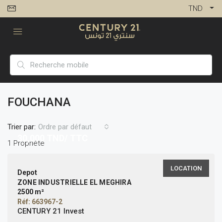
TND
FOUCHANA
Trier par:
Ordre par défaut
30,000
TND/ TTC
1 Propriété
LOCATION
Depot
ZONE INDUSTRIELLE EL MEGHIRA
2500 m²
Réf: 663967-2
CENTURY 21 Invest