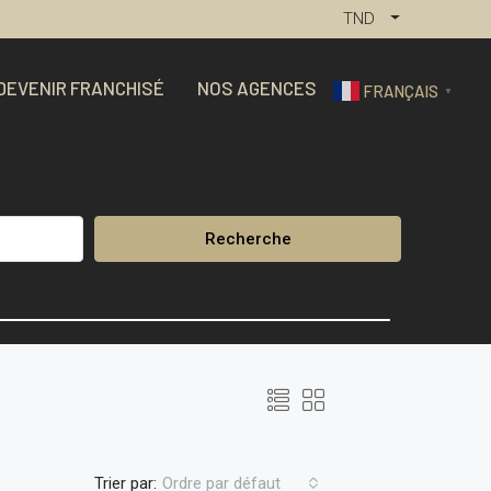
TND
DEVENIR FRANCHISÉ
NOS AGENCES
FRANÇAIS
▼
Recherche
Trier par:
Ordre par défaut