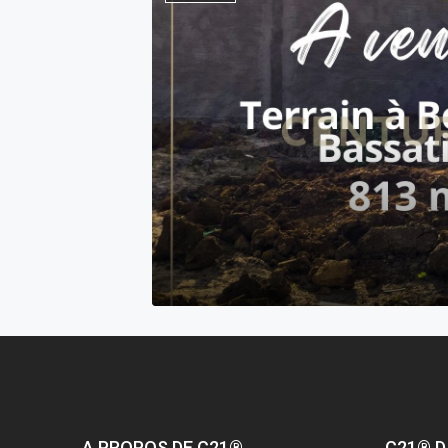
A PROPOS DE C21®
C21® D