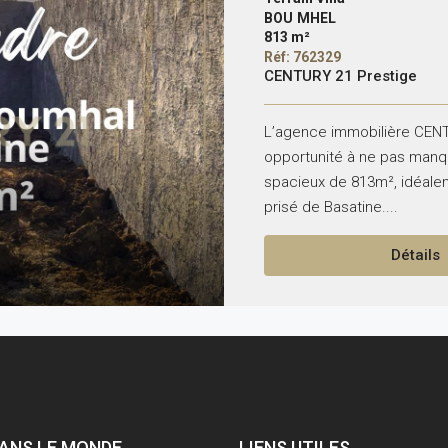
BOU MHEL
813 m²
Réf: 762329
CENTURY 21 Prestige
L’agence immobilière CEN
opportunité à ne pas manq
spacieux de 813m², idéalem
prisé de Basatine....
Détails
ANS LE MONDE
LIENS UTILES