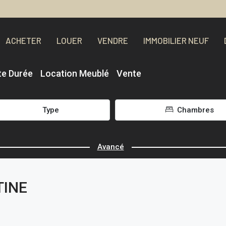
ACHETER
LOUER
VENDRE
IMMOBILIER NEUF
te Durée
Location Meublé
Vente
Type
Chambres
Avancé
TINE