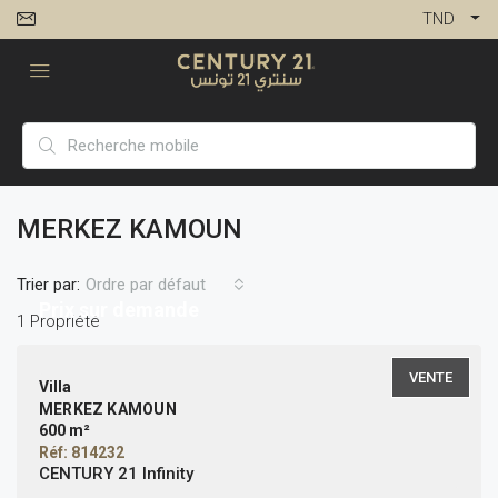
TND
MERKEZ KAMOUN
Trier par:
Ordre par défaut
Prix sur demande
1 Propriété
VENTE
Villa
MERKEZ KAMOUN
600 m²
Réf: 814232
CENTURY 21 Infinity