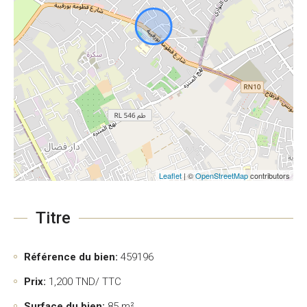
Leaflet
| ©
OpenStreetMap
contributors
Titre
Référence du bien:
459196
Prix:
1,200
TND/ TTC
Surface du bien:
85 m²