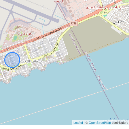
Leaflet
| ©
OpenStreetMap
contributors