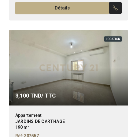
équipée -Une suite parentale -Une chambre...
Détails
LOCATION
3,100
TND/ TTC
Appartement
JARDINS DE CARTHAGE
190 m²
Réf: 302557