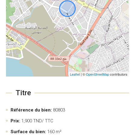
Leaflet
| ©
OpenStreetMap
contributors
Titre
Référence du bien:
80803
Prix:
1,900
TND/ TTC
Surface du bien:
160 m²