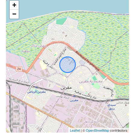
+
−
Leaflet
| ©
OpenStreetMap
contributors