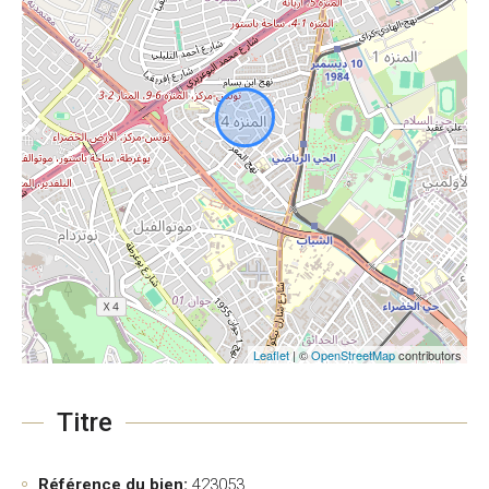
Leaflet
| ©
OpenStreetMap
contributors
Titre
Référence du bien:
423053