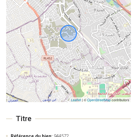
Leaflet
| ©
OpenStreetMap
contributors
Titre
Référence du bien:
944572