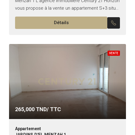
Menzah 1 L’agence immobilière Century 21 Horizon
vous propose à la vente un appartement S+3 situé
dans une résidence avec ascenseur 📍 📐...
Détails
VENTE
265,000
TND/ TTC
Appartement
JARDINS D'EL MENZAH 1