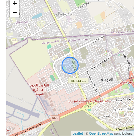
+
−
Leaflet
| ©
OpenStreetMap
contributors