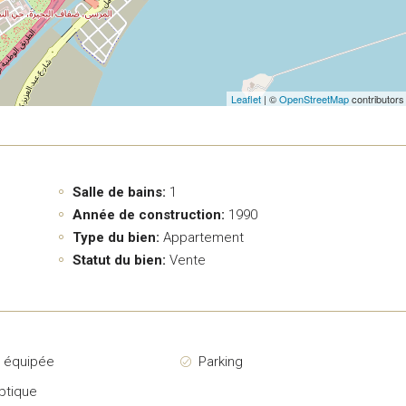
Leaflet
| ©
OpenStreetMap
contributors
Salle de bains:
1
Année de construction:
1990
Type du bien:
Appartement
Statut du bien:
Vente
e équipée
Parking
ptique