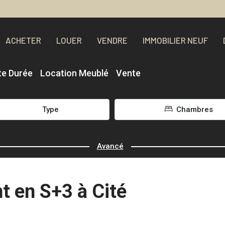
ACHETER
LOUER
VENDRE
IMMOBILIER NEUF
te Durée
Location Meublé
Vente
Type
Chambres
Avancé
 en S+3 à Cité