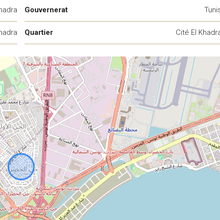
Khadra
Gouvernerat
Tuni
Khadra
Quartier
Cité El Khadr