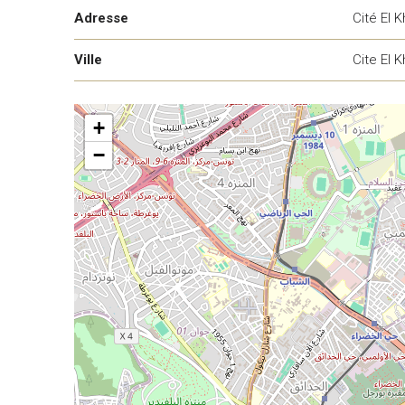
Adresse
Cité El 
Ville
Cite El 
+
−