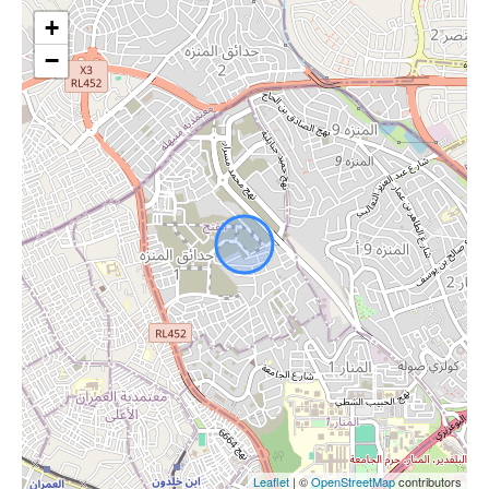
+
−
Leaflet
| ©
OpenStreetMap
contributors