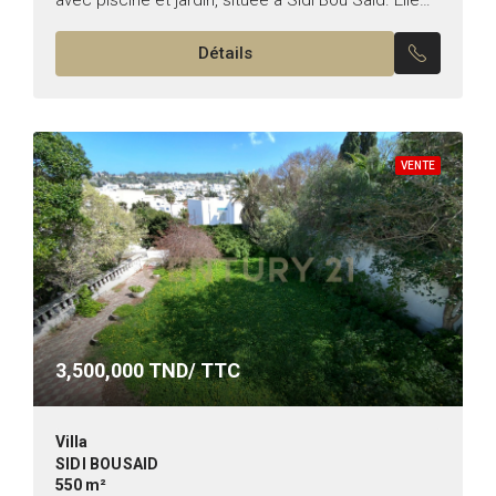
se compose de : * Au rez-de-chaussée...
Détails
VENTE
3,500,000
TND/ TTC
Villa
SIDI BOUSAID
550 m²