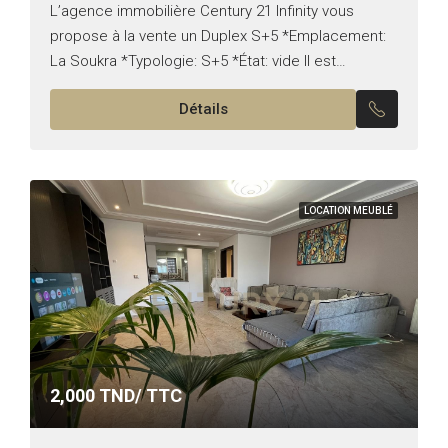
L’agence immobilière Century 21 Infinity vous
propose à la vente un Duplex S+5 *Emplacement:
La Soukra *Typologie: S+5 *État: vide Il est
composé de: *Au RDC: -Un salon, une salle à
Détails
manger...
LOCATION MEUBLÉ
2,000
TND/ TTC