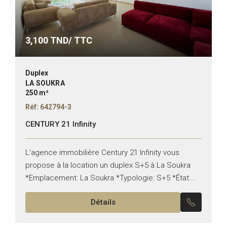
3,100
TND/ TTC
Duplex
LA SOUKRA
250 m²
Réf: 642794-3
CENTURY 21 Infinity
L’agence immobilière Century 21 Infinity vous
propose à la location un duplex S+5 à La Soukra
*Emplacement: La Soukra *Typologie: S+5 *État:
vide Il est composé de: *Au RDC: -Un salon, une...
Détails