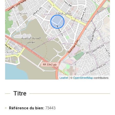
Leaflet
| ©
OpenStreetMap
contributors
Titre
Référence du bien:
73443