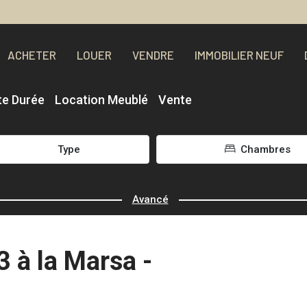
ACHETER
LOUER
VENDRE
IMMOBILIER NEUF
te Durée
Location Meublé
Vente
Type
Chambres
Avancé
 à la Marsa -