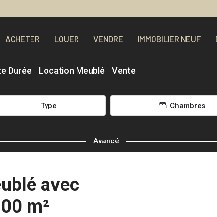
ACHETER
LOUER
VENDRE
IMMOBILIER NEUF
te Durée
Location Meublé
Vente
Type
Chambres
Avancé
ublé avec
300 m²