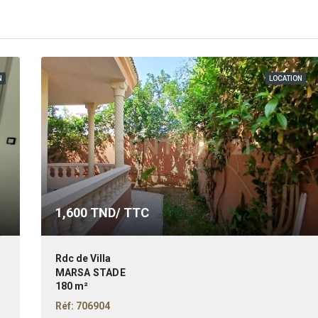
N
LOCATION
1,600
TND/ TTC
Rdc de Villa
MARSA STADE
180 m²
Réf: 706904