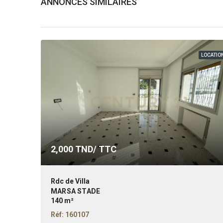
ANNONCES SIMILAIRES
LOCATIO
2,000
TND/ TTC
Rdc de Villa
MARSA STADE
140 m²
Réf: 160107