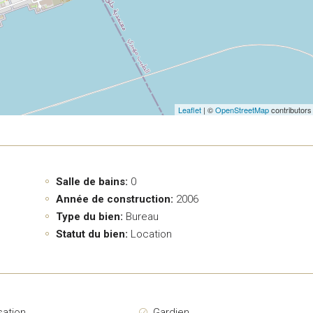
Leaflet
| ©
OpenStreetMap
contributors
Salle de bains:
0
Année de construction:
2006
Type du bien:
Bureau
Statut du bien:
Location
sation
Gardien