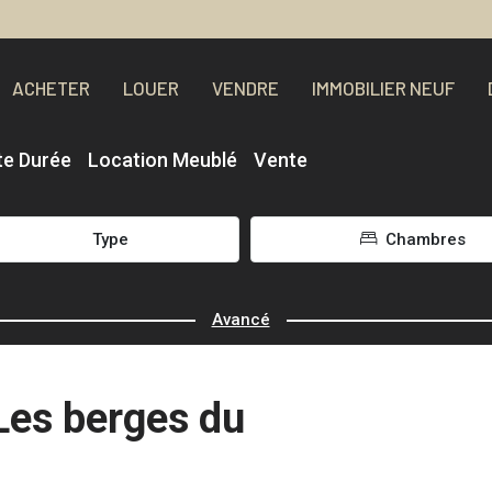
ACHETER
LOUER
VENDRE
IMMOBILIER NEUF
te Durée
Location Meublé
Vente
Type
Chambres
Avancé
Les berges du