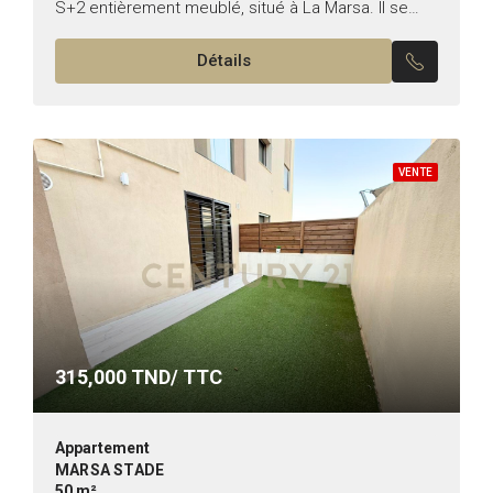
S+2 entièrement meublé, situé à La Marsa. Il se
compose de : – Un salon lumineux – Deux...
Détails
VENTE
315,000
TND/ TTC
Appartement
MARSA STADE
50 m²