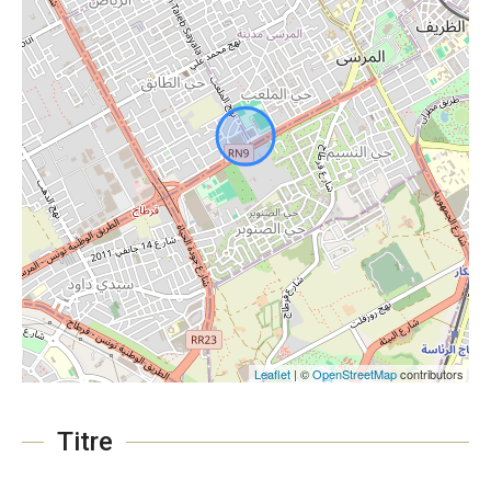
Leaflet
| ©
OpenStreetMap
contributors
Titre