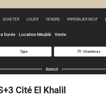
ACHETER
LOUER
VENDRE
IMMOBILIER NEUF
te Durée
Location Meublé
Vente
Type
Chambres
Avancé
+3 Cité El Khalil