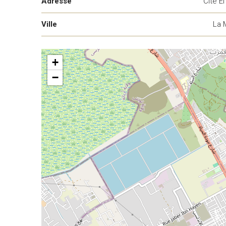
Adresse
Cité El
Ville
La 
+
−