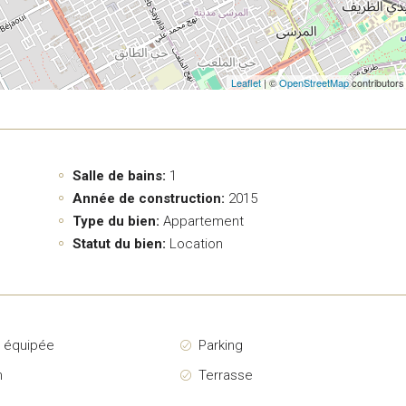
Leaflet
| ©
OpenStreetMap
contributors
Salle de bains:
1
Année de construction:
2015
Type du bien:
Appartement
Statut du bien:
Location
e équipée
Parking
n
Terrasse