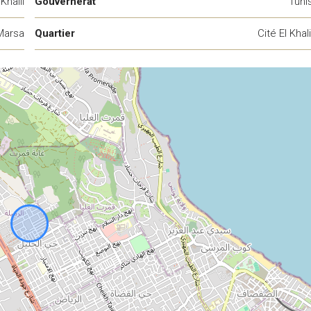
 Khalil
Gouvernerat
Tuni
Marsa
Quartier
Cité El Khali