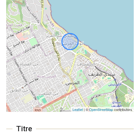
Leaflet
| ©
OpenStreetMap
contributors
Titre