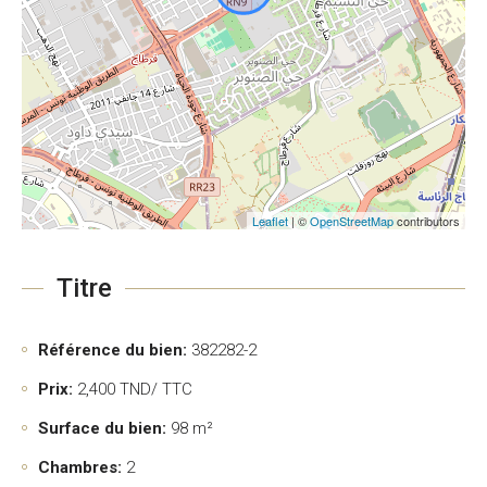
Leaflet
| ©
OpenStreetMap
contributors
Titre
Référence du bien:
382282-2
Prix:
2,400
TND/ TTC
Surface du bien:
98 m²
Chambres:
2