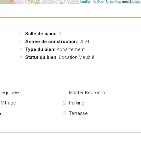
Leaflet
| ©
OpenStreetMap
contributors
Salle de bains:
1
Année de construction:
2024
Type du bien:
Appartement
Statut du bien:
Location Meublé
e équipée
Master Bedroom
 Vitrage
Parking
n
Terrasse