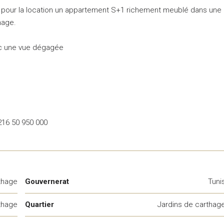
 pour la location un appartement S+1 richement meublé dans une
hage.
ec une vue dégagée
+216 50 950 000
thage
Gouvernerat
Tuni
thage
Quartier
Jardins de carthag