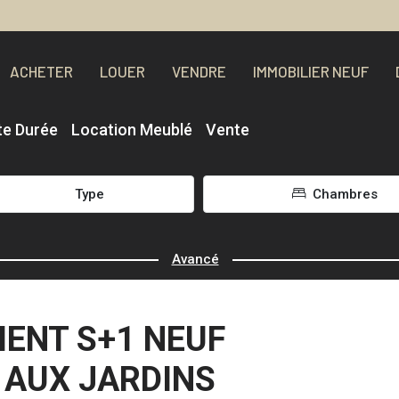
ACHETER
LOUER
VENDRE
IMMOBILIER NEUF
te Durée
Location Meublé
Vente
Type
Chambres
Avancé
MENT S+1 NEUF
 AUX JARDINS