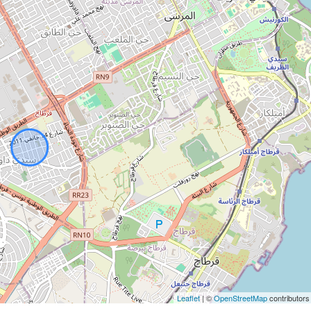
Leaflet
| ©
OpenStreetMap
contributors