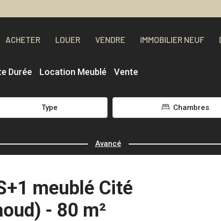
ACHETER
LOUER
VENDRE
IMMOBILIER NEUF
te Durée
Location Meublé
Vente
Type
Chambres
Avancé
S+1 meublé Cité
aoud) - 80 m²