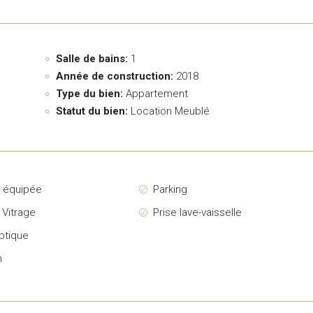
Salle de bains:
1
Année de construction:
2018
Type du bien:
Appartement
Statut du bien:
Location Meublé
e équipée
Parking
 Vitrage
Prise lave-vaisselle
ptique
n